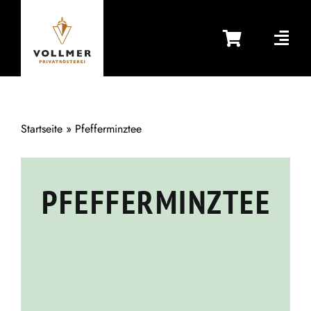
Zum
Inhalt
springen
Startseite
»
Pfefferminztee
PFEFFERMINZTEE