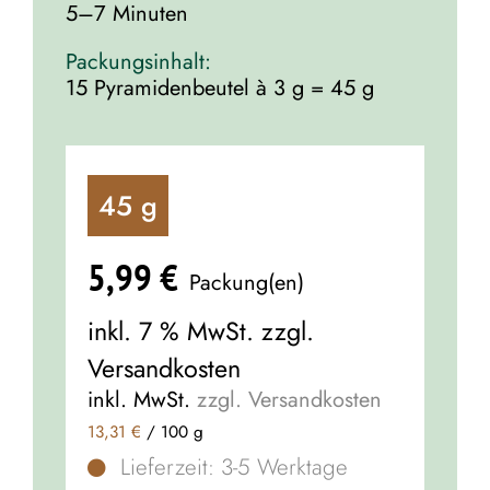
5–7 Minuten
Packungsinhalt:
15 Pyramidenbeutel à 3 g = 45 g
45
g
5,99
€
inkl. 7 % MwSt.
zzgl.
Versandkosten
inkl. MwSt.
zzgl. Versandkosten
13,31
€
/
100
g
Lieferzeit:
3-5 Werktage