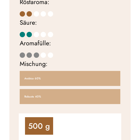
Röstaroma:
Säure:
Aromafülle:
Mischung:
Arabica
60%
Robusta
40%
500
g