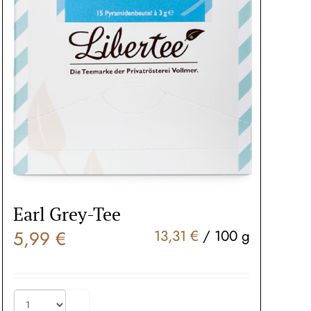
Earl Grey-Tee
5,99
€
13,31
€
/
100
g