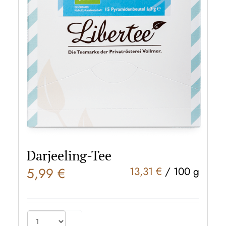
Darjeeling-Tee
5,99
€
13,31
€
/
100
g