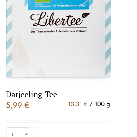
Darjeeling-Tee
5,99
€
13,31
€
/
100
g