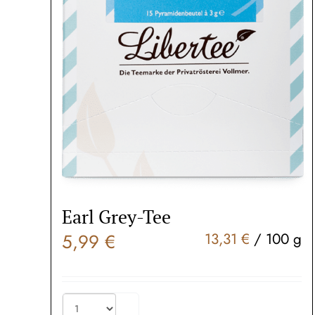
Earl Grey-Tee
5,99
€
13,31
€
/
100
g