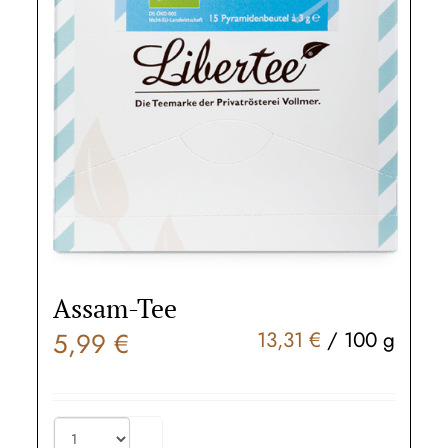
Assam-Tee
5,99
€
13,31
€
/
100
g