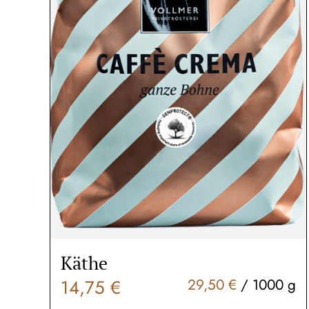
Käthe
14,75
€
29,50
€
/
1000
g